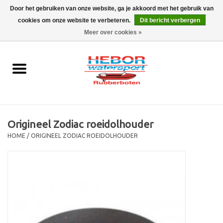
Door het gebruiken van onze website, ga je akkoord met het gebruik van
cookies om onze website te verbeteren.
Dit bericht verbergen
EUR
/
GBP
0 Artikelen - €0,00
Meer over cookies »
Home
Outboard
Rubberboot
Origineel Zodiac roeidolhouder
Trailer
HOME
/
ORIGINEEL ZODIAC ROEIDOLHOUDER
Waterski en fun
SALE
Merken