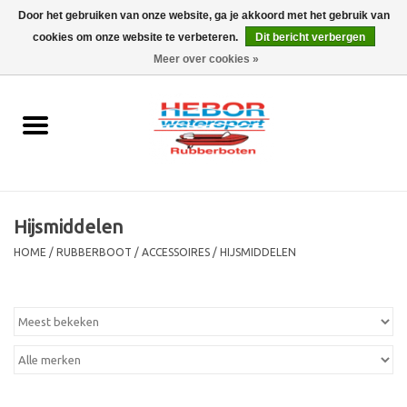
Door het gebruiken van onze website, ga je akkoord met het gebruik van
cookies om onze website te verbeteren.
Dit bericht verbergen
EUR
/
GBP
0 Artikelen - €0,00
Meer over cookies »
Home
Outboard
Rubberboot
Hijsmiddelen
Trailer
HOME
/
RUBBERBOOT
/
ACCESSOIRES
/
HIJSMIDDELEN
Waterski en fun
SALE
Merken