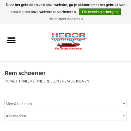
Door het gebruiken van onze website, ga je akkoord met het gebruik van
cookies om onze website te verbeteren.
Dit bericht verbergen
EUR
/
GBP
0 Artikelen - €0,00
Meer over cookies »
Home
Outboard
Rubberboot
Rem schoenen
Trailer
HOME
/
TRAILER
/
ONDERDELEN
/
REM SCHOENEN
Waterski en fun
SALE
Merken