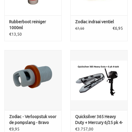
Rubberboot reiniger
Zodiac indraai ventiel
1000ml
€6,95
€7,50
€13,50
Zodiac - Verloopstuk voor
Quicksilver 365 Heavy
de pompslang - Bravo
Duty + Mercury 6/25 pk 4-
2005 ventiel
takt
€9,95
€3.757,00