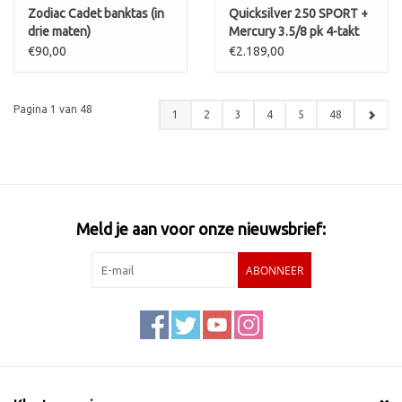
Zodiac Cadet banktas (in
Quicksilver 250 SPORT +
drie maten)
Mercury 3.5/8 pk 4-takt
€90,00
€2.189,00
Pagina 1 van 48
1
2
3
4
5
48
Meld je aan voor onze nieuwsbrief:
ABONNEER