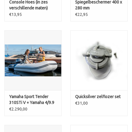
Console Hoes (in zes
Spiegelbeschermer 400 x
verschillende maten)
280 mm
€13,95
€22,95
Yamaha Sport Tender
Quicksilver zelflozer set
310STi V + Yamaha 4/9.9
€31,00
pk 4-takt
€2.290,00