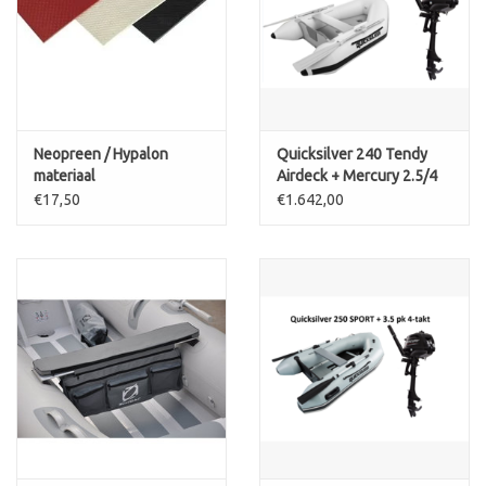
Neopreen / Hypalon
Quicksilver 240 Tendy
materiaal
Airdeck + Mercury 2.5/4
pk 4-takt
€17,50
€1.642,00