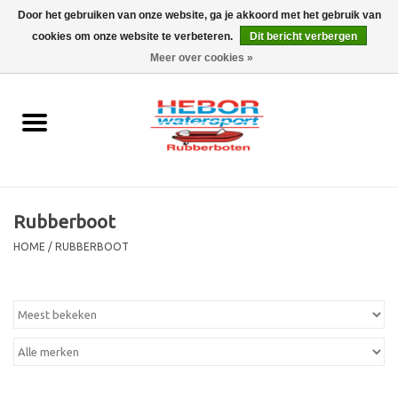
Door het gebruiken van onze website, ga je akkoord met het gebruik van
cookies om onze website te verbeteren.
Dit bericht verbergen
EUR
/
GBP
0 Artikelen - €0,00
Meer over cookies »
Home
Outboard
Rubberboot
Rubberboot
Trailer
HOME
/
RUBBERBOOT
Waterski en fun
SALE
Merken