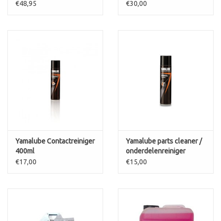
beschermende olie 1L
€48,95
€30,00
Yamalube Contactreiniger
Yamalube parts cleaner /
400ml
onderdelenreiniger
400ml
€17,00
€15,00