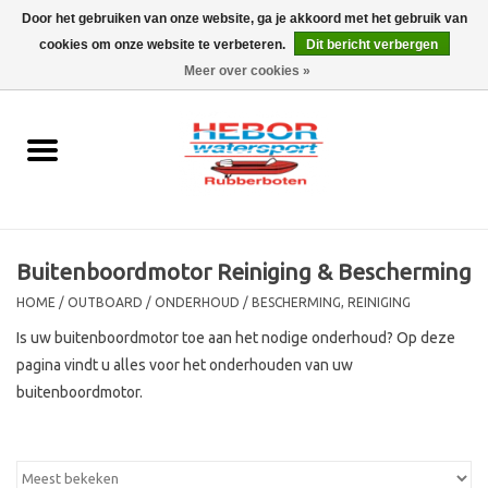
Door het gebruiken van onze website, ga je akkoord met het gebruik van
cookies om onze website te verbeteren.
Dit bericht verbergen
EUR
/
GBP
0 Artikelen - €0,00
Meer over cookies »
Home
Outboard
Rubberboot
Buitenboordmotor Reiniging & Bescherming
Trailer
HOME
/
OUTBOARD
/
ONDERHOUD
/
BESCHERMING, REINIGING
Is uw buitenboordmotor toe aan het nodige onderhoud? Op deze
Waterski en fun
pagina vindt u alles voor het onderhouden van uw
buitenboordmotor.
SALE
Merken