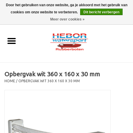
Door het gebruiken van onze website, ga je akkoord met het gebruik van
cookies om onze website te verbeteren.
Dit bericht verbergen
EUR
/
GBP
0 Artikelen - €0,00
Meer over cookies »
Home
Outboard
Rubberboot
Opbergvak wit 360 x 160 x 30 mm
Trailer
HOME
/
OPBERGVAK WIT 360 X 160 X 30 MM
Waterski en fun
SALE
Merken