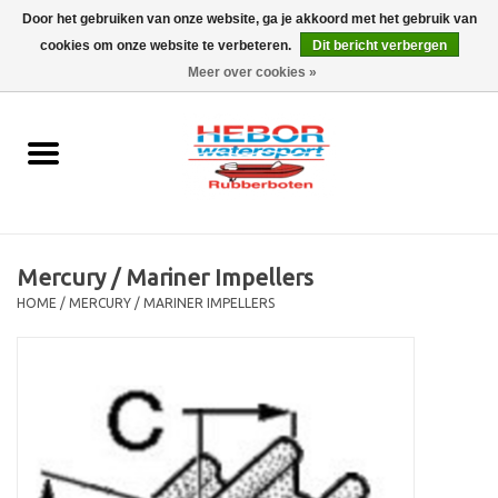
Door het gebruiken van onze website, ga je akkoord met het gebruik van
cookies om onze website te verbeteren.
Dit bericht verbergen
EUR
/
GBP
0 Artikelen - €0,00
Meer over cookies »
Home
Outboard
Rubberboot
Mercury / Mariner Impellers
Trailer
HOME
/
MERCURY / MARINER IMPELLERS
Waterski en fun
SALE
Merken