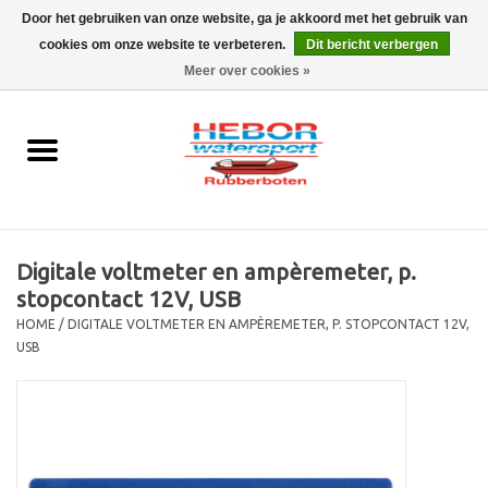
Door het gebruiken van onze website, ga je akkoord met het gebruik van
cookies om onze website te verbeteren.
Dit bericht verbergen
EUR
/
GBP
0 Artikelen - €0,00
Meer over cookies »
Home
Outboard
Rubberboot
Digitale voltmeter en ampèremeter, p.
Trailer
stopcontact 12V, USB
HOME
/
DIGITALE VOLTMETER EN AMPÈREMETER, P. STOPCONTACT 12V,
USB
Waterski en fun
SALE
Merken