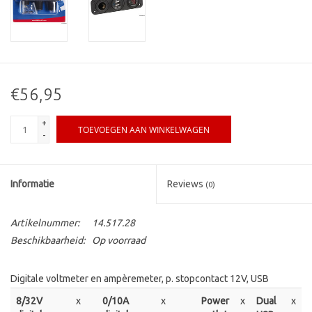
€56,95
+
TOEVOEGEN AAN WINKELWAGEN
-
Informatie
Reviews
(0)
Artikelnummer:
14.517.28
Beschikbaarheid:
Op voorraad
Digitale voltmeter en ampèremeter, p. stopcontact 12V, USB
8/32V
x
0/10A
x
Power
x
Dual
x