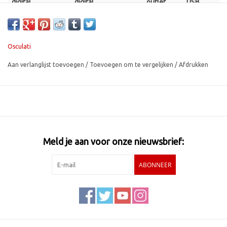
digital
digital
outlet
USB
voltmeter
ammeter
plug
A
2.1
Version
For
+
recess
Osculati
1.0
fit
Aan verlanglijst toevoegen
/
Toevoegen om te vergelijken
/
Afdrukken
Meld je aan voor onze nieuwsbrief:
ABONNEER