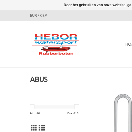
Door het gebruiken van onze website, ga
EUR
/
GBP
HO
ABUS
Hangslot Tita
TOEVOEGEN AAN WI
Min: €
0
Max: €
15