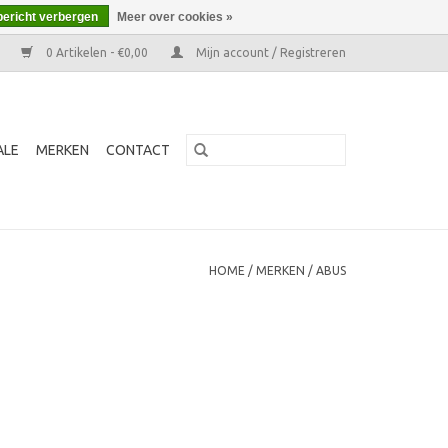
bericht verbergen
Meer over cookies »
0 Artikelen - €0,00
Mijn account / Registreren
ALE
MERKEN
CONTACT
HOME
/
MERKEN
/
ABUS