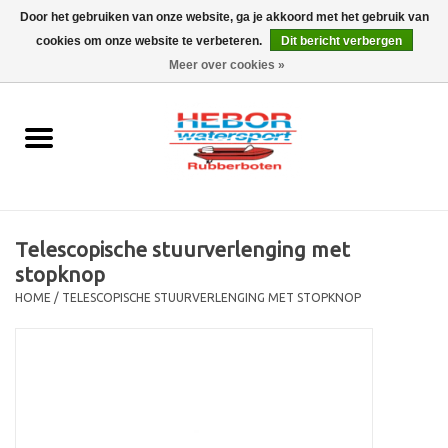
Door het gebruiken van onze website, ga je akkoord met het gebruik van
cookies om onze website te verbeteren.
Dit bericht verbergen
EUR
/
GBP
0 Artikelen - €0,00
Meer over cookies »
Home
Outboard
Rubberboot
Telescopische stuurverlenging met
Trailer
stopknop
HOME
/
TELESCOPISCHE STUURVERLENGING MET STOPKNOP
Waterski en fun
SALE
Merken