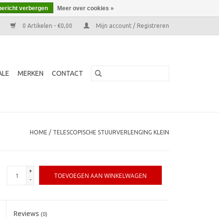
bericht verbergen
Meer over cookies »
0 Artikelen - €0,00
Mijn account / Registreren
ALE
MERKEN
CONTACT
HOME
/
TELESCOPISCHE STUURVERLENGING KLEIN
+
TOEVOEGEN AAN WINKELWAGEN
-
Reviews
(0)