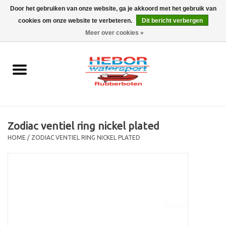
Door het gebruiken van onze website, ga je akkoord met het gebruik van
cookies om onze website te verbeteren.
Dit bericht verbergen
EUR
/
GBP
0 Artikelen - €0,00
Meer over cookies »
Home
Outboard
Rubberboot
Zodiac ventiel ring nickel plated
Trailer
HOME
/
ZODIAC VENTIEL RING NICKEL PLATED
Waterski en fun
SALE
Merken