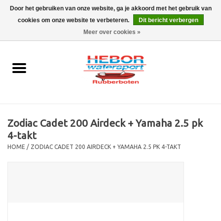
Door het gebruiken van onze website, ga je akkoord met het gebruik van
cookies om onze website te verbeteren.
Dit bericht verbergen
EUR
/
GBP
0 Artikelen - €0,00
Meer over cookies »
Home
Outboard
Rubberboot
Zodiac Cadet 200 Airdeck + Yamaha 2.5 pk
Trailer
4-takt
HOME
/
ZODIAC CADET 200 AIRDECK + YAMAHA 2.5 PK 4-TAKT
Waterski en fun
SALE
Merken