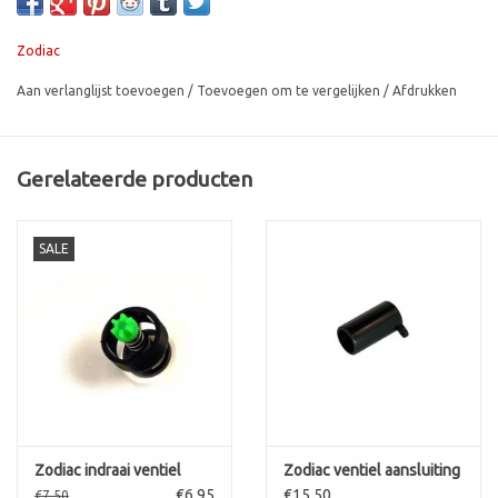
ALLEEN NOG ZWART VERKRIJGBAAR
Zodiac
Aan verlanglijst toevoegen
/
Toevoegen om te vergelijken
/
Afdrukken
Gerelateerde producten
SALE
Zodiac indraai ventiel
Zodiac ventiel aansluiting
€6,95
€15,50
€7,50