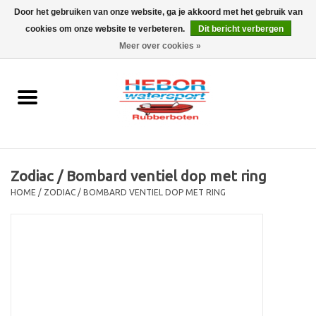
Door het gebruiken van onze website, ga je akkoord met het gebruik van
cookies om onze website te verbeteren.
Dit bericht verbergen
EUR
/
GBP
0 Artikelen - €0,00
Meer over cookies »
Home
Outboard
Rubberboot
Zodiac / Bombard ventiel dop met ring
Trailer
HOME
/
ZODIAC / BOMBARD VENTIEL DOP MET RING
Waterski en fun
SALE
Merken