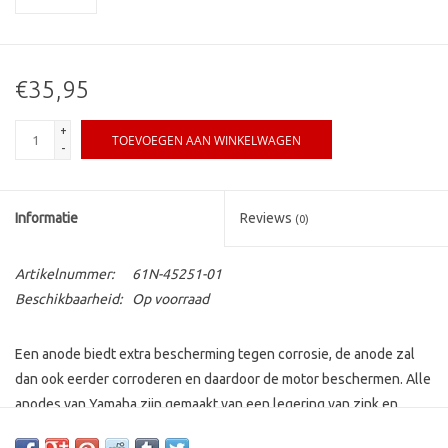
€35,95
+
TOEVOEGEN AAN WINKELWAGEN
-
Informatie
Reviews
(0)
Artikelnummer:
61N-45251-01
Beschikbaarheid:
Op voorraad
Een anode biedt extra bescherming tegen corrosie, de anode zal
dan ook eerder corroderen en daardoor de motor beschermen. Alle
anodes van Yamaha zijn gemaakt van een legering van zink en
aluminium en dus voor elk type water. Ons advies is om op basis