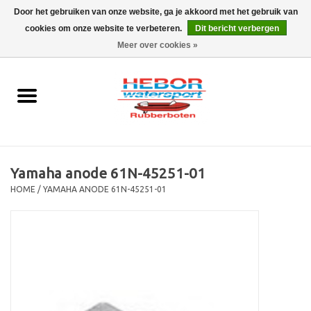
Door het gebruiken van onze website, ga je akkoord met het gebruik van
cookies om onze website te verbeteren.
Dit bericht verbergen
EUR
/
GBP
0 Artikelen - €0,00
Meer over cookies »
Home
Outboard
Rubberboot
Yamaha anode 61N-45251-01
Trailer
HOME
/
YAMAHA ANODE 61N-45251-01
Waterski en fun
SALE
Merken