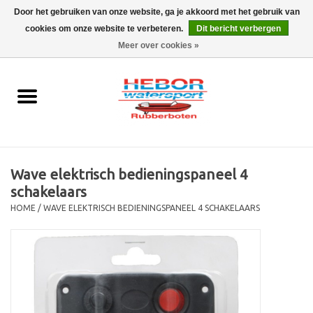
Door het gebruiken van onze website, ga je akkoord met het gebruik van
cookies om onze website te verbeteren.
Dit bericht verbergen
EUR
/
GBP
0 Artikelen - €0,00
Meer over cookies »
Home
Outboard
Rubberboot
Wave elektrisch bedieningspaneel 4
Trailer
schakelaars
HOME
/
WAVE ELEKTRISCH BEDIENINGSPANEEL 4 SCHAKELAARS
Waterski en fun
SALE
Merken