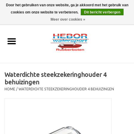
Door het gebruiken van onze website, ga je akkoord met het gebruik van
cookies om onze website te verbeteren.
Dit bericht verbergen
EUR
/
GBP
0 Artikelen - €0,00
Meer over cookies »
Home
Outboard
Rubberboot
Waterdichte steekzekeringhouder 4
Trailer
behuizingen
HOME
/
WATERDICHTE STEEKZEKERINGHOUDER 4 BEHUIZINGEN
Waterski en fun
SALE
Merken