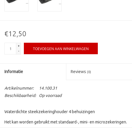
€12,50
+
TOEVOEGEN AAN WINKELWAGEN
-
Informatie
Reviews
(0)
Artikelnummer:
14.100.31
Beschikbaarheid:
Op voorraad
Waterdichte steekzekeringhouder 4 behuizingen
Het kan worden gebruikt met standaard-, mini- en microzekeringen.
Duidelijk deksel en waterdichte afsluiting. Bajonet-aansluitingen.