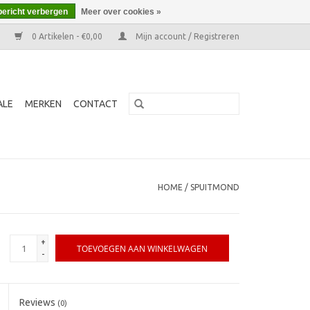
bericht verbergen
Meer over cookies »
0 Artikelen - €0,00
Mijn account / Registreren
ALE
MERKEN
CONTACT
HOME
/
SPUITMOND
+
TOEVOEGEN AAN WINKELWAGEN
-
Reviews
(0)