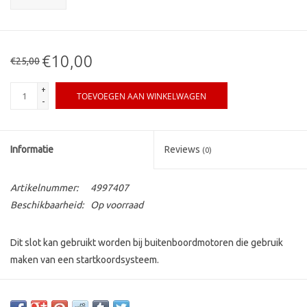
€10,00
€25,00
+
TOEVOEGEN AAN WINKELWAGEN
-
Informatie
Reviews
(0)
Artikelnummer:
4997407
Beschikbaarheid:
Op voorraad
Dit slot kan gebruikt worden bij buitenboordmotoren die gebruik
maken van een startkoordsysteem.
Het geeft zekerheid om diefstal van de buitenboordmotor en boot
te voorkomen.