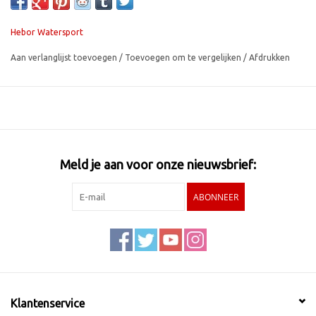
De Toggle Lock vervangt de standaard starthandgreep en is
Hebor Watersport
eenvoudig te installeren door twee gaten in de achterplaat te
boren.
Aan verlanglijst toevoegen
/
Toevoegen om te vergelijken
/
Afdrukken
Meld je aan voor onze nieuwsbrief:
ABONNEER
Klantenservice