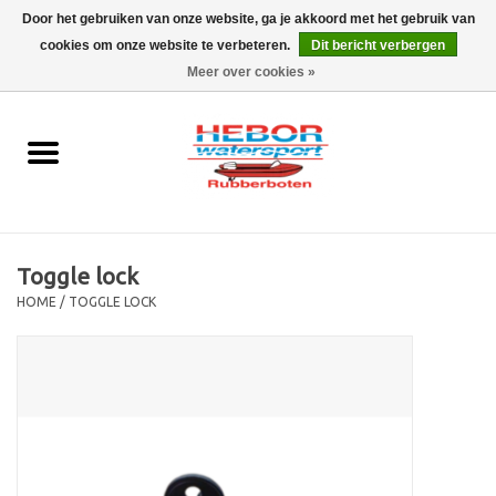
Door het gebruiken van onze website, ga je akkoord met het gebruik van
cookies om onze website te verbeteren.
Dit bericht verbergen
EUR
/
GBP
0 Artikelen - €0,00
Meer over cookies »
Home
Outboard
Rubberboot
Toggle lock
Trailer
HOME
/
TOGGLE LOCK
Waterski en fun
SALE
Merken