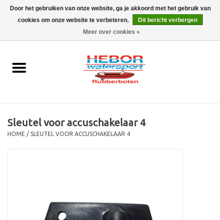
Door het gebruiken van onze website, ga je akkoord met het gebruik van
cookies om onze website te verbeteren.
Dit bericht verbergen
EUR
/
GBP
0 Artikelen - €0,00
Meer over cookies »
Home
Outboard
Rubberboot
Sleutel voor accuschakelaar 4
Trailer
HOME
/
SLEUTEL VOOR ACCUSCHAKELAAR 4
Waterski en fun
SALE
Merken