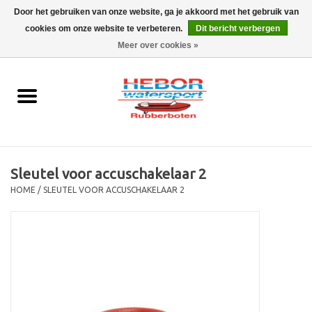
Door het gebruiken van onze website, ga je akkoord met het gebruik van
cookies om onze website te verbeteren.
Dit bericht verbergen
EUR
/
GBP
0 Artikelen - €0,00
Meer over cookies »
Home
Outboard
Rubberboot
Sleutel voor accuschakelaar 2
Trailer
HOME
/
SLEUTEL VOOR ACCUSCHAKELAAR 2
Waterski en fun
SALE
Merken