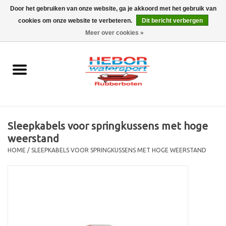
Door het gebruiken van onze website, ga je akkoord met het gebruik van
cookies om onze website te verbeteren.
Dit bericht verbergen
EUR
/
GBP
0 Artikelen - €0,00
Meer over cookies »
Home
Outboard
Rubberboot
Sleepkabels voor springkussens met hoge
Trailer
weerstand
HOME
/
SLEEPKABELS VOOR SPRINGKUSSENS MET HOGE WEERSTAND
Waterski en fun
SALE
Merken