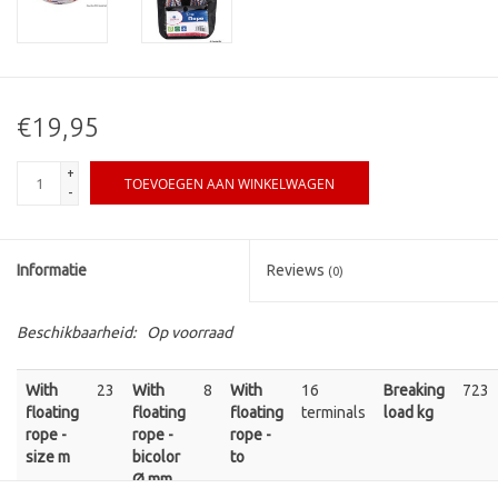
€19,95
+
TOEVOEGEN AAN WINKELWAGEN
-
Informatie
Reviews
(0)
Beschikbaarheid:
Op voorraad
With
23
With
8
With
16
Breaking
723
floating
floating
floating
terminals
load kg
rope -
rope -
rope -
size m
bicolor
to
Ø mm