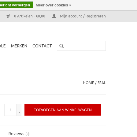
bericht verbergen
Meer over cookies »
0 Artikelen - €0,00
Mijn account / Registreren
ALE
MERKEN
CONTACT
HOME
/
SEAL
+
TOEVOEGEN AAN WINKELWAGEN
-
Reviews
(0)