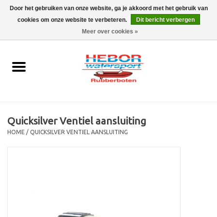
Door het gebruiken van onze website, ga je akkoord met het gebruik van
cookies om onze website te verbeteren.
Dit bericht verbergen
EUR
/
GBP
0 Artikelen - €0,00
Meer over cookies »
Home
Outboard
Rubberboot
Quicksilver Ventiel aansluiting
Trailer
HOME
/
QUICKSILVER VENTIEL AANSLUITING
Waterski en fun
SALE
Merken