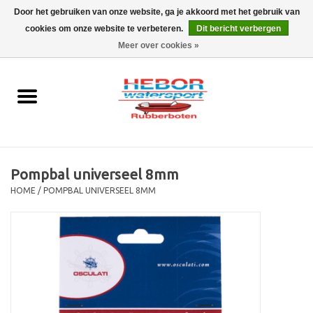
Door het gebruiken van onze website, ga je akkoord met het gebruik van
cookies om onze website te verbeteren.
Dit bericht verbergen
EUR
/
GBP
0 Artikelen - €0,00
Meer over cookies »
Home
Outboard
Rubberboot
Pompbal universeel 8mm
Trailer
HOME
/
POMPBAL UNIVERSEEL 8MM
Waterski en fun
SALE
Merken