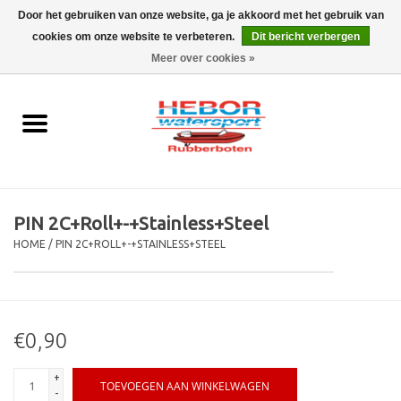
Door het gebruiken van onze website, ga je akkoord met het gebruik van
cookies om onze website te verbeteren.
Dit bericht verbergen
EUR
/
GBP
0 Artikelen - €0,00
Meer over cookies »
Home
Outboard
Rubberboot
PIN 2C+Roll+-+Stainless+Steel
Trailer
HOME
/
PIN 2C+ROLL+-+STAINLESS+STEEL
Waterski en fun
€0,90
SALE
+
TOEVOEGEN AAN WINKELWAGEN
Merken
-