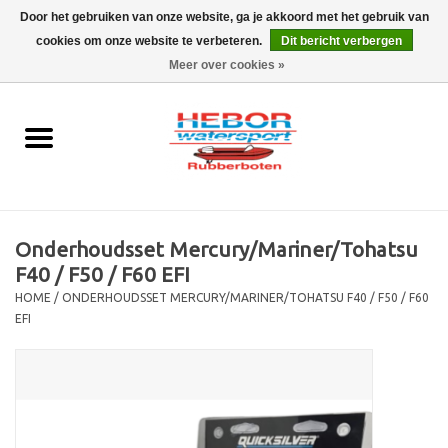
Door het gebruiken van onze website, ga je akkoord met het gebruik van
cookies om onze website te verbeteren.
Dit bericht verbergen
EUR
/
GBP
0 Artikelen - €0,00
Meer over cookies »
Home
Outboard
Rubberboot
Onderhoudsset Mercury/Mariner/Tohatsu
Trailer
F40 / F50 / F60 EFI
HOME
/
ONDERHOUDSSET MERCURY/MARINER/TOHATSU F40 / F50 / F60
EFI
Waterski en fun
SALE
Merken