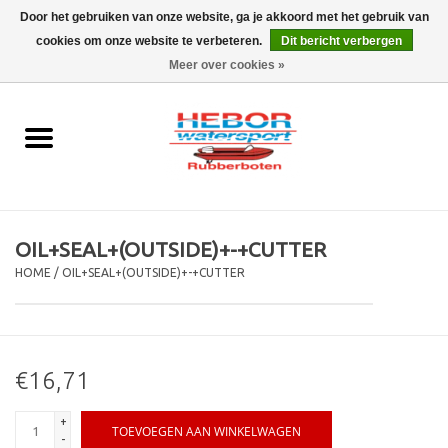
Door het gebruiken van onze website, ga je akkoord met het gebruik van
cookies om onze website te verbeteren.
Dit bericht verbergen
EUR
/
GBP
0 Artikelen - €0,00
Meer over cookies »
Home
Outboard
Rubberboot
OIL+SEAL+(OUTSIDE)+-+CUTTER
Trailer
HOME
/
OIL+SEAL+(OUTSIDE)+-+CUTTER
Waterski en fun
€16,71
SALE
+
TOEVOEGEN AAN WINKELWAGEN
Merken
-