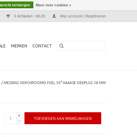
bericht verbergen
Meer over cookies »
0 Artikelen - €0,00
Mijn account / Registreren
ALE
MERKEN
CONTACT
E
/
MESSING VERCHROOMD FUEL 30° HAAKSE DEKPLUG 38 MM
+
TOEVOEGEN AAN WINKELWAGEN
-