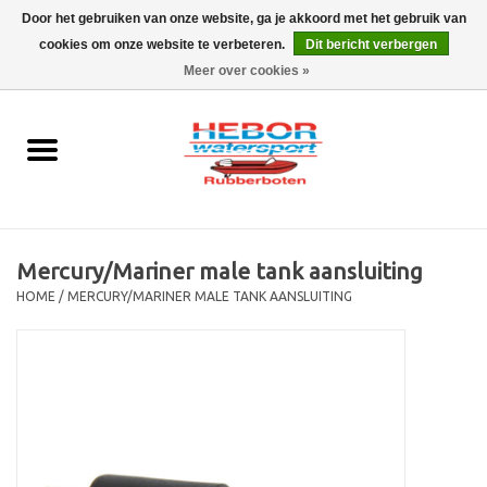
Door het gebruiken van onze website, ga je akkoord met het gebruik van
cookies om onze website te verbeteren.
Dit bericht verbergen
EUR
/
GBP
0 Artikelen - €0,00
Meer over cookies »
Home
Outboard
Rubberboot
Mercury/Mariner male tank aansluiting
Trailer
HOME
/
MERCURY/MARINER MALE TANK AANSLUITING
Waterski en fun
SALE
Merken