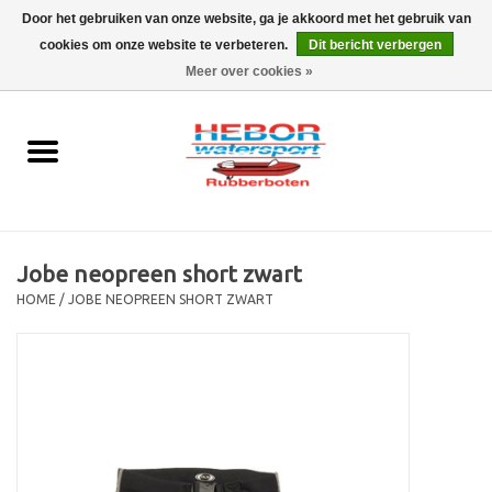
Door het gebruiken van onze website, ga je akkoord met het gebruik van
cookies om onze website te verbeteren.
Dit bericht verbergen
EUR
/
GBP
0 Artikelen - €0,00
Meer over cookies »
Home
Outboard
Rubberboot
Jobe neopreen short zwart
Trailer
HOME
/
JOBE NEOPREEN SHORT ZWART
Waterski en fun
SALE
Merken