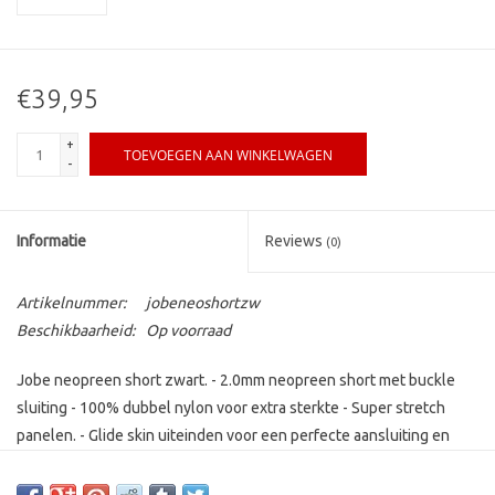
€39,95
+
TOEVOEGEN AAN WINKELWAGEN
-
Informatie
Reviews
(0)
Artikelnummer:
jobeneoshortzw
Beschikbaarheid:
Op voorraad
Jobe neopreen short zwart. - 2.0mm neopreen short met buckle
sluiting - 100% dubbel nylon voor extra sterkte - Super stretch
panelen. - Glide skin uiteinden voor een perfecte aansluiting en
makkelijk aan- en uittrekken. - Vlakke stiknaden Maat: XXL (EU maat
56) Dit betreft een zwemvest / wetsuit of kleding in de opruiming,