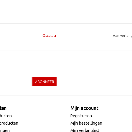
Osculati
Aan verlan
ABONNEER
ten
Mijn account
ducten
Registreren
producten
Mijn bestellingen
ingen
Mijn verlanglijst