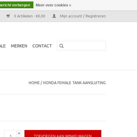
bericht verbergen
Meer over cookies »
0 Artikelen - €0,00
Mijn account / Registreren
ALE
MERKEN
CONTACT
HOME
/
HONDA FEMALE TANK AANSLUITING
+
TOEVOEGEN AAN WINKELWAGEN