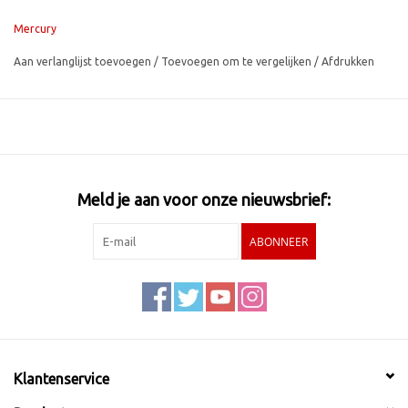
deze artikelen kunnen gebruikers sporen bevatten
Mercury
Aan verlanglijst toevoegen
/
Toevoegen om te vergelijken
/
Afdrukken
GEBRUIKT: 879147T24 INGRESS CAP-PAINT (MERCURY)
Dit item komt van een Mercury F60ELPT EFI uit 2008
Meld je aan voor onze nieuwsbrief:
ABONNEER
Klantenservice