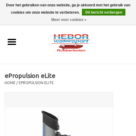
Door het gebruiken van onze website, ga je akkoord met het gebruik van
cookies om onze website te verbeteren.
Dit bericht verbergen
EUR
/
GBP
0 Artikelen - €0,00
Meer over cookies »
Home
Outboard
Rubberboot
ePropulsion eLite
Trailer
HOME
/
EPROPULSION ELITE
Waterski en fun
SALE
Merken