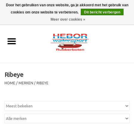
Door het gebruiken van onze website, ga je akkoord met het gebruik van
cookies om onze website te verbeteren.
Dit bericht verbergen
EUR
/
GBP
0 Artikelen - €0,00
Meer over cookies »
Home
Outboard
Rubberboot
Ribeye
Trailer
HOME
/
MERKEN
/
RIBEYE
Waterski en fun
SALE
Merken