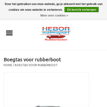
Door het gebruiken van onze website, ga je akkoord met het gebruik van
cookies om onze website te verbeteren.
Dit bericht verbergen
EUR
/
GBP
0 Artikelen - €0,00
Meer over cookies »
Home
Outboard
Rubberboot
Boegtas voor rubberboot
Trailer
HOME
/
BOEGTAS VOOR RUBBERBOOT
Waterski en fun
SALE
Merken