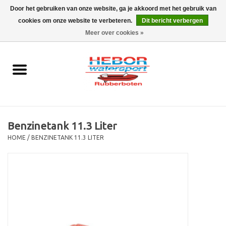
Door het gebruiken van onze website, ga je akkoord met het gebruik van
cookies om onze website te verbeteren.
Dit bericht verbergen
EUR
/
GBP
0 Artikelen - €0,00
Meer over cookies »
Home
Outboard
Rubberboot
Benzinetank 11.3 Liter
Trailer
HOME
/
BENZINETANK 11.3 LITER
Waterski en fun
SALE
Merken