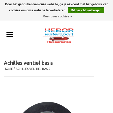
Door het gebruiken van onze website, ga je akkoord met het gebruik van
cookies om onze website te verbeteren.
Dit bericht verbergen
EUR
/
GBP
0 Artikelen - €0,00
Meer over cookies »
Home
Outboard
Rubberboot
Achilles ventiel basis
Trailer
HOME
/
ACHILLES VENTIEL BASIS
Waterski en fun
SALE
Merken