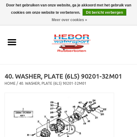
Door het gebruiken van onze website, ga je akkoord met het gebruik van
cookies om onze website te verbeteren.
Dit bericht verbergen
EUR
/
GBP
0 Artikelen - €0,00
Meer over cookies »
Home
Outboard
Rubberboot
40. WASHER, PLATE (6L5) 90201-32M01
Trailer
HOME
/
40. WASHER, PLATE (6L5) 90201-32M01
Waterski en fun
SALE
Merken