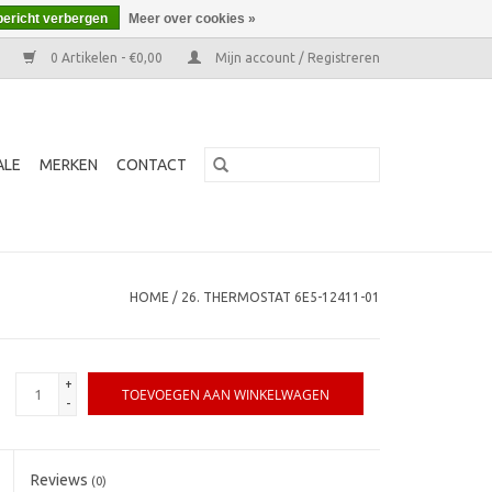
bericht verbergen
Meer over cookies »
0 Artikelen - €0,00
Mijn account / Registreren
ALE
MERKEN
CONTACT
HOME
/
26. THERMOSTAT 6E5-12411-01
+
TOEVOEGEN AAN WINKELWAGEN
-
Reviews
(0)