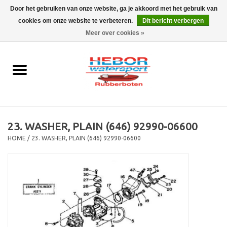
Door het gebruiken van onze website, ga je akkoord met het gebruik van
cookies om onze website te verbeteren.
Dit bericht verbergen
EUR
/
GBP
0 Artikelen - €0,00
Meer over cookies »
Home
Outboard
Rubberboot
23. WASHER, PLAIN (646) 92990-06600
Trailer
HOME
/
23. WASHER, PLAIN (646) 92990-06600
Waterski en fun
SALE
Merken