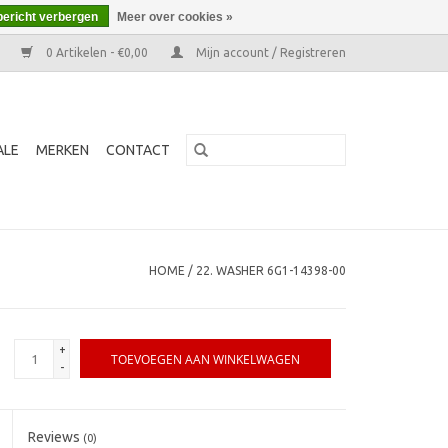
bericht verbergen
Meer over cookies »
0 Artikelen - €0,00
Mijn account / Registreren
ALE
MERKEN
CONTACT
HOME
/
22. WASHER 6G1-14398-00
+
TOEVOEGEN AAN WINKELWAGEN
-
Reviews
(0)