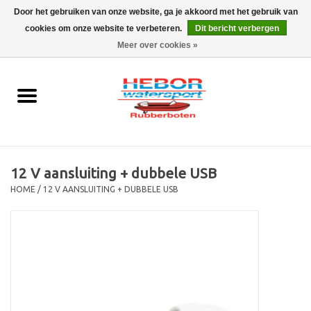
Door het gebruiken van onze website, ga je akkoord met het gebruik van
cookies om onze website te verbeteren.
Dit bericht verbergen
EUR
/
GBP
0 Artikelen - €0,00
Meer over cookies »
Home
Outboard
Rubberboot
12 V aansluiting + dubbele USB
Trailer
HOME
/
12 V AANSLUITING + DUBBELE USB
Waterski en fun
SALE
Merken