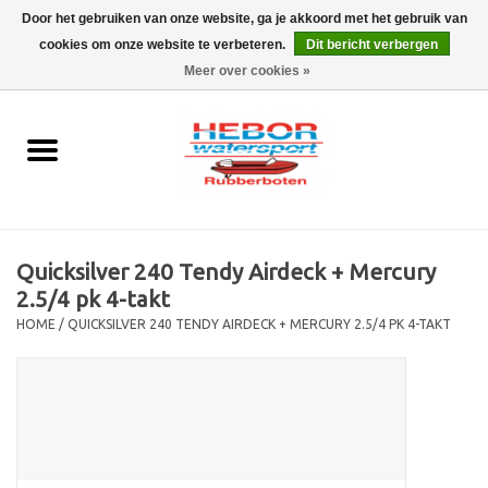
Door het gebruiken van onze website, ga je akkoord met het gebruik van
cookies om onze website te verbeteren.
Dit bericht verbergen
EUR
/
GBP
0 Artikelen - €0,00
Meer over cookies »
Home
Outboard
Rubberboot
Quicksilver 240 Tendy Airdeck + Mercury
Trailer
2.5/4 pk 4-takt
HOME
/
QUICKSILVER 240 TENDY AIRDECK + MERCURY 2.5/4 PK 4-TAKT
Waterski en fun
SALE
Merken