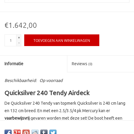
€1.642,00
+
TOEVOEGEN AAN WINKELWAGEN
-
Informatie
Reviews
(0)
Beschikbaarheid:
Op voorraad
Quicksilver 240 Tendy Airdeck
De Quicksilver 240 Tendy van topmerk Quicksilver is 240 cm lang
en 132 cm breed. En met een 2.5/3.5/4 pk Mercury kan er
vaarbewijsvrij
gevaren worden met deze set! De boot heeft een
opblaasbare bodem en een maximum laadgewicht van 390 kg. Het
geheel weegt 23.8 kg. De boot heeft 3+1+1 luchtkamers (3 in de