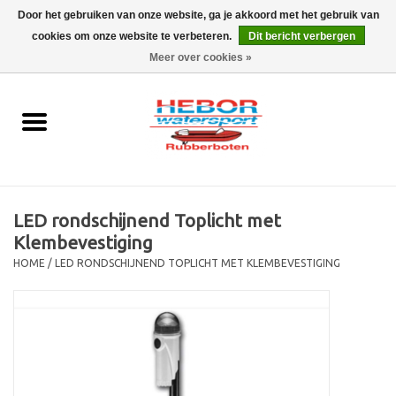
Door het gebruiken van onze website, ga je akkoord met het gebruik van
cookies om onze website te verbeteren.
Dit bericht verbergen
EUR
/
GBP
0 Artikelen - €0,00
Meer over cookies »
Home
Outboard
Rubberboot
LED rondschijnend Toplicht met
Trailer
Klembevestiging
HOME
/
LED RONDSCHIJNEND TOPLICHT MET KLEMBEVESTIGING
Waterski en fun
SALE
Merken