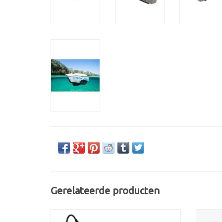
Gerelateerde producten
ePropulsion Spirit 1.0 Plus 3PK
ePropul