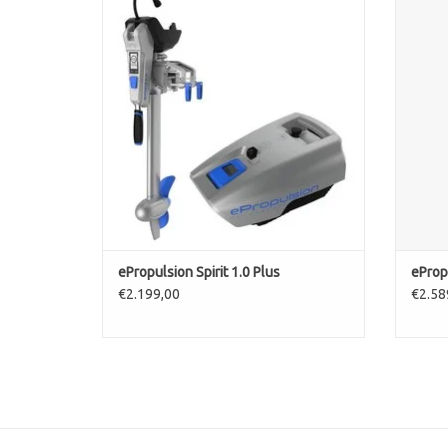
buitenboordmotor
TO
TOEVOEGEN AAN WINKELWAGEN
ePropulsion Spirit 1.0 Plus
ePropu
€2.199,00
€2.58